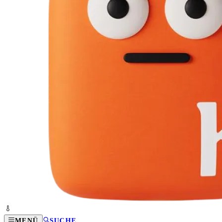
MENÜ
SUCHE