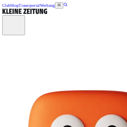
Club
Shop
Trauerportal
Werbung