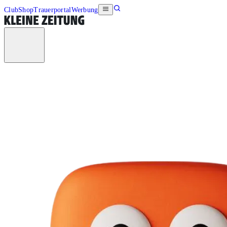
Club
Shop
Trauerportal
Werbung