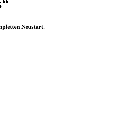
s“
pletten Neustart.