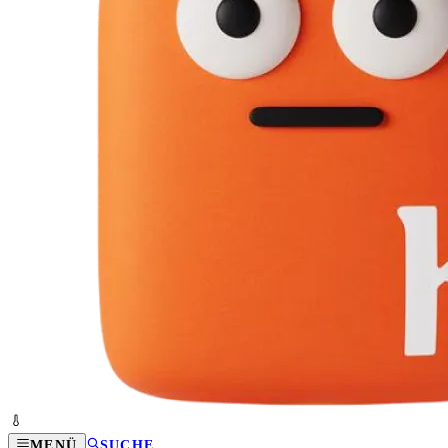
MENÜ
SUCHE