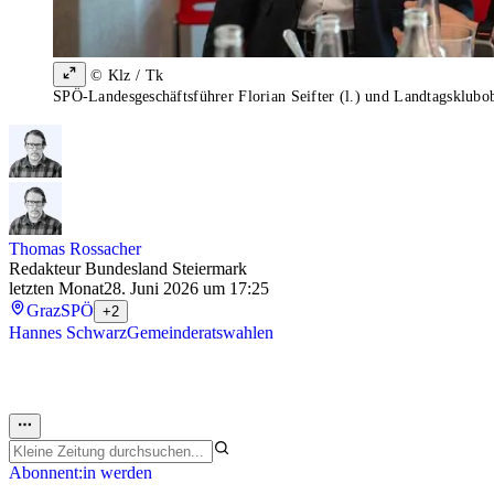
© Klz / Tk
SPÖ-Landesgeschäftsführer Florian Seifter (l.) und Landtagsklub
Thomas Rossacher
Redakteur Bundesland Steiermark
letzten Monat
28. Juni 2026 um 17:25
Graz
SPÖ
+2
Hannes Schwarz
Gemeinderatswahlen
Abonnent:in werden