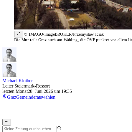
© IMAGO/imageBROKER/Przemyslaw Iciak
Die Mur teilt Graz auch am Wahltag, die ÖVP punktet vor allem lin
Michael Kloiber
Leiter Steiermark-Ressort
letzten Monat
28. Juni 2026 um 19:35
Graz
Gemeinderatswahlen