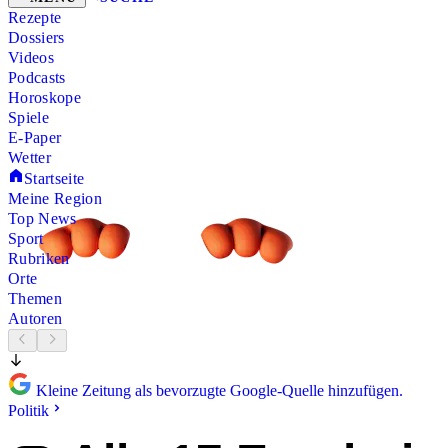
Rezepte
Dossiers
Videos
Podcasts
Horoskope
Spiele
E-Paper
Wetter
Startseite
Meine Region
Top News
Sport
Rubriken
Orte
Themen
Autoren
Kleine Zeitung als bevorzugte Google-Quelle hinzufügen.
Politik