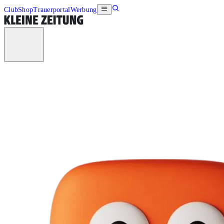
Club
Shop
Trauerportal
Werbung