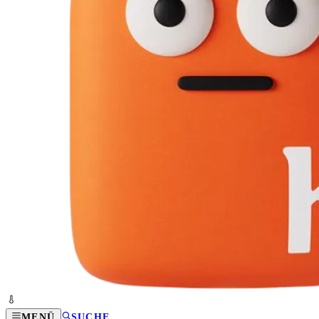
MENÜ
SUCHE