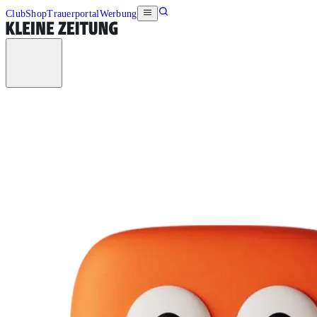
Club
Shop
Trauerportal
Werbung