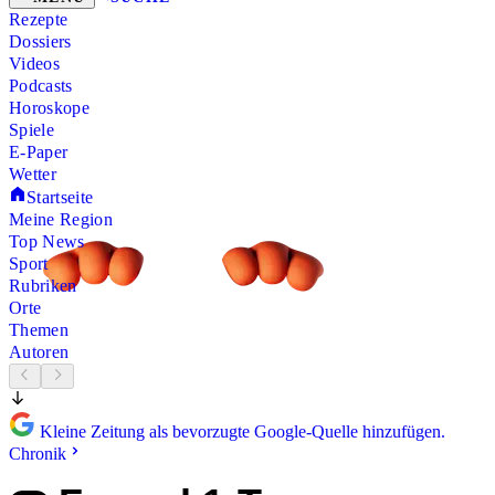
Rezepte
Dossiers
Videos
Podcasts
Horoskope
Spiele
E-Paper
Wetter
Startseite
Meine Region
Top News
Sport
Rubriken
Orte
Themen
Autoren
Kleine Zeitung als bevorzugte Google-Quelle hinzufügen.
Chronik