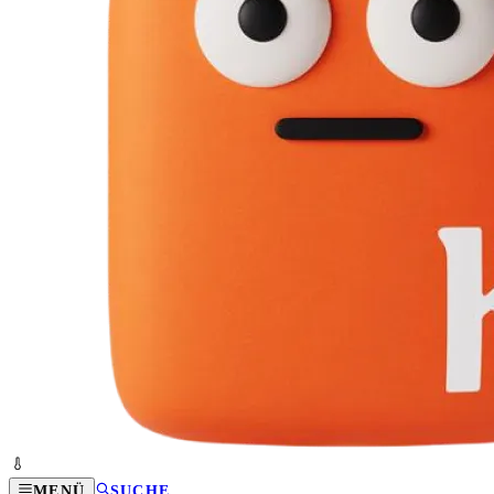
MENÜ
SUCHE