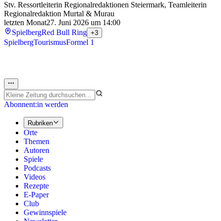
Stv. Ressortleiterin Regionalredaktionen Steiermark, Teamleiterin
Regionalredaktion Murtal & Murau
letzten Monat
27. Juni 2026 um 14:00
Spielberg
Red Bull Ring
+3
Spielberg
Tourismus
Formel 1
Abonnent:in werden
Rubriken
Orte
Themen
Autoren
Spiele
Podcasts
Videos
Rezepte
E-Paper
Club
Gewinnspiele