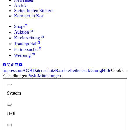
Newsletter
Archiv
Steirer helfen Steirern
Kärntner in Not
Shop
Auktion
Kinderzeitung
Trauerportal
Partnersuche
Werbung
Impressum
AGB
Datenschutz
Barrierefreiheitserklärung
Hilfe
Cookie-
Einstellungen
Push-Mitteilungen
System
Hell