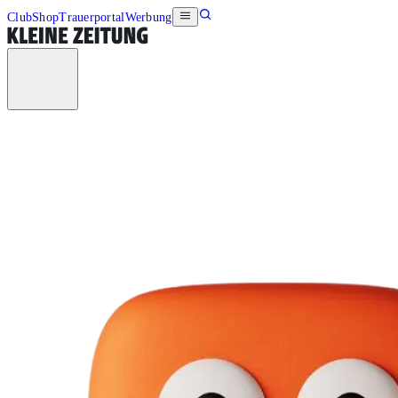
Club
Shop
Trauerportal
Werbung