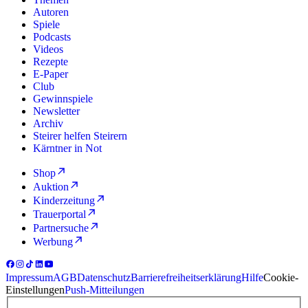
Autoren
Spiele
Podcasts
Videos
Rezepte
E-Paper
Club
Gewinnspiele
Newsletter
Archiv
Steirer helfen Steirern
Kärntner in Not
Shop
Auktion
Kinderzeitung
Trauerportal
Partnersuche
Werbung
Impressum
AGB
Datenschutz
Barrierefreiheitserklärung
Hilfe
Cookie-
Einstellungen
Push-Mitteilungen