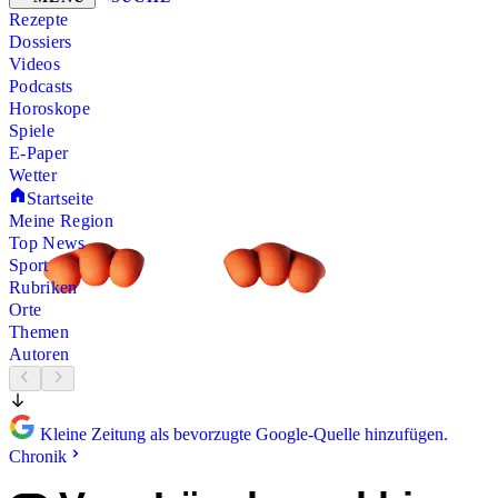
Rezepte
Dossiers
Videos
Podcasts
Horoskope
Spiele
E-Paper
Wetter
Startseite
Meine Region
Top News
Sport
Rubriken
Orte
Themen
Autoren
Kleine Zeitung als bevorzugte Google-Quelle hinzufügen.
Chronik