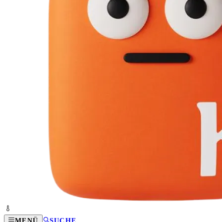
MENÜ
SUCHE