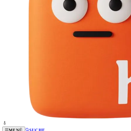
MENÜ
SUCHE