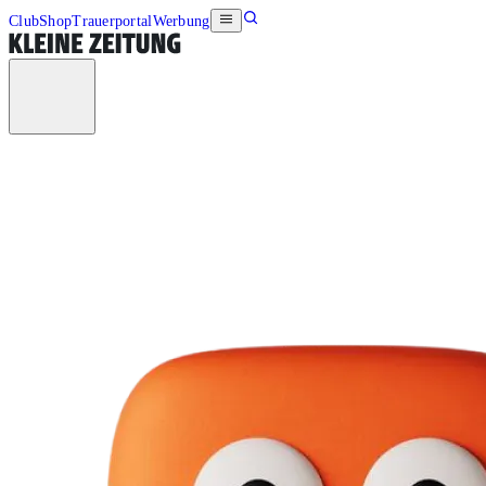
Club
Shop
Trauerportal
Werbung