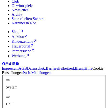
Club
Gewinnspiele
Newsletter
Archiv
Steirer helfen Steirern
Kärntner in Not
Shop
Auktion
Kinderzeitung
Trauerportal
Partnersuche
Werbung
Impressum
AGB
Datenschutz
Barrierefreiheitserklärung
Hilfe
Cookie-
Einstellungen
Push-Mitteilungen
System
Hell