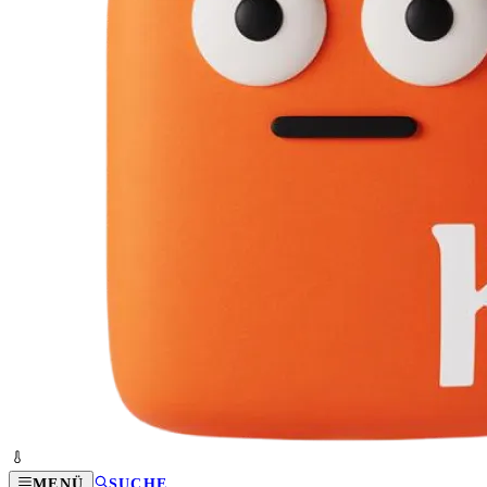
MENÜ
SUCHE