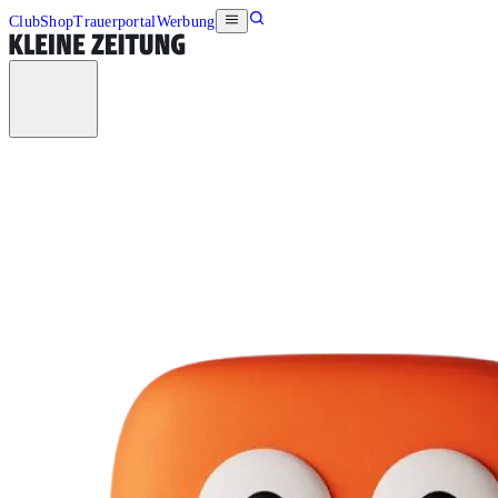
Club
Shop
Trauerportal
Werbung