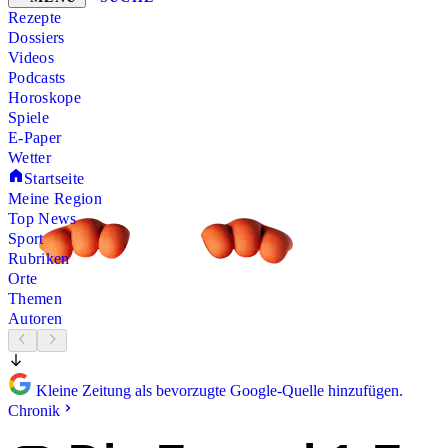
Rezepte
Dossiers
Videos
Podcasts
Horoskope
Spiele
E-Paper
Wetter
Startseite
Meine Region
Top News
Sport
Rubriken
Orte
Themen
Autoren
Kleine Zeitung als bevorzugte Google-Quelle hinzufügen.
Chronik