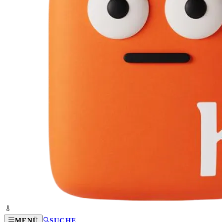
MENÜ
SUCHE