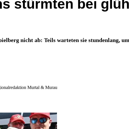
s stürmten bei glüh
ielberg nicht ab: Teils warteten sie stundenlang, u
egionalredaktion Murtal & Murau