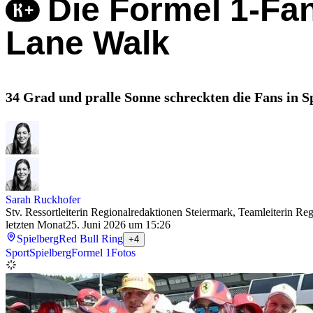
Die Formel 1-Fan
Lane Walk
34 Grad und pralle Sonne schreckten die Fans in Sp
Sarah Ruckhofer
Stv. Ressortleiterin Regionalredaktionen Steiermark, Teamleiterin R
letzten Monat
25. Juni 2026 um 15:26
Spielberg
Red Bull Ring
+4
Sport
Spielberg
Formel 1
Fotos