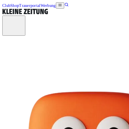
Club
Shop
Trauerportal
Werbung