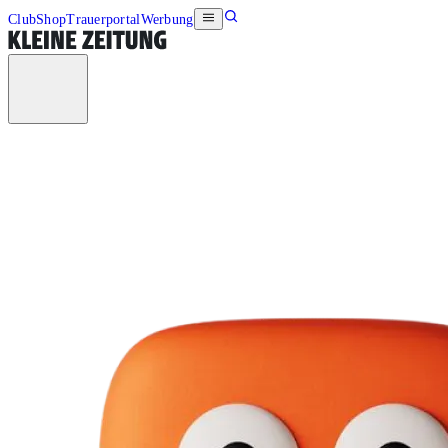
Club
Shop
Trauerportal
Werbung