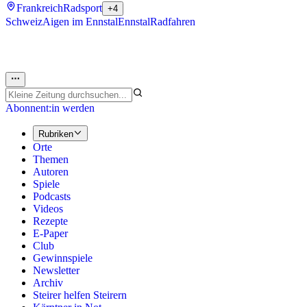
Frankreich
Radsport
+4
Schweiz
Aigen im Ennstal
Ennstal
Radfahren
Abonnent:in werden
Rubriken
Orte
Themen
Autoren
Spiele
Podcasts
Videos
Rezepte
E-Paper
Club
Gewinnspiele
Newsletter
Archiv
Steirer helfen Steirern