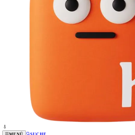
MENÜ
SUCHE