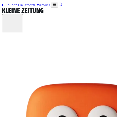
Club
Shop
Trauerportal
Werbung