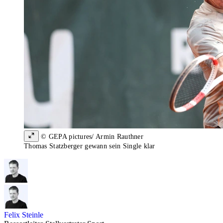
© GEPA pictures/ Armin Rauthner
Thomas Statzberger gewann sein Single klar
Felix Steinle