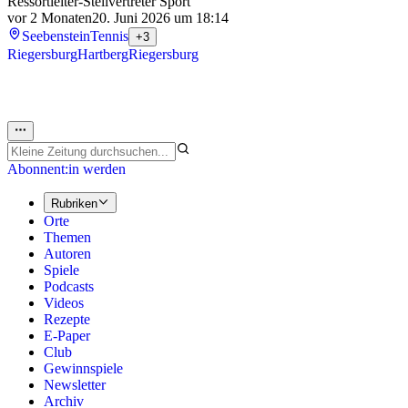
Ressortleiter-Stellvertreter Sport
vor 2 Monaten
20. Juni 2026 um 18:14
Seebenstein
Tennis
+3
Riegersburg
Hartberg
Riegersburg
Abonnent:in werden
Rubriken
Orte
Themen
Autoren
Spiele
Podcasts
Videos
Rezepte
E-Paper
Club
Gewinnspiele
Newsletter
Archiv