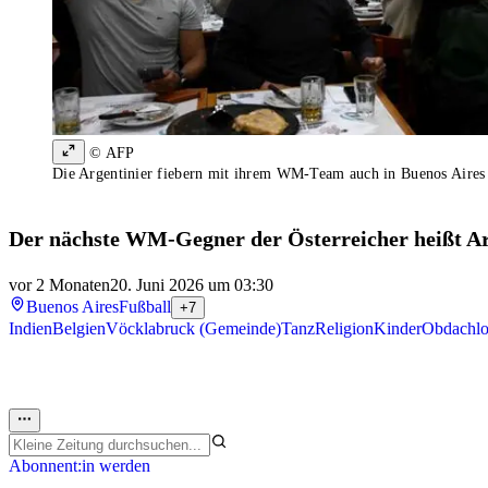
© AFP
Die Argentinier fiebern mit ihrem WM-Team auch in Buenos Aires
Der nächste WM-Gegner der Österreicher heißt Ar
vor 2 Monaten
20. Juni 2026 um 03:30
Buenos Aires
Fußball
+7
Indien
Belgien
Vöcklabruck (Gemeinde)
Tanz
Religion
Kinder
Obdachlo
Abonnent:in werden