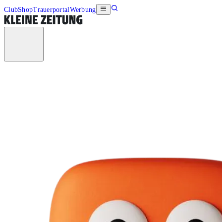
Club
Shop
Trauerportal
Werbung