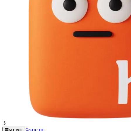
MENÜ
SUCHE