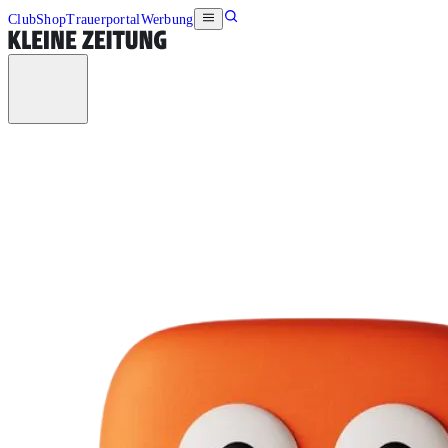
Club
Shop
Trauerportal
Werbung