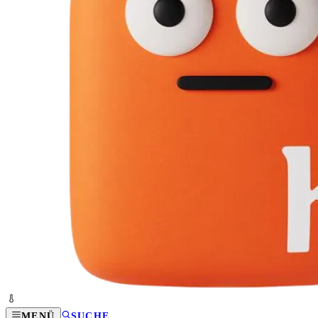
MENÜ
SUCHE