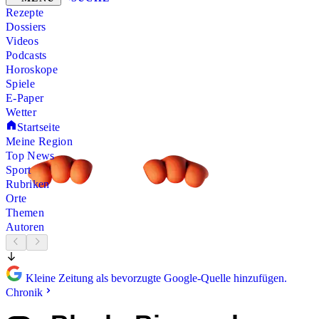
Rezepte
Dossiers
Videos
Podcasts
Horoskope
Spiele
E-Paper
Wetter
Startseite
Meine Region
Top News
Sport
Rubriken
Orte
Themen
Autoren
Kleine Zeitung als bevorzugte Google-Quelle hinzufügen.
Chronik