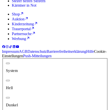
Steirer helfen Steirern
Kärntner in Not
Shop
Auktion
Kinderzeitung
Trauerportal
Partnersuche
Werbung
Impressum
AGB
Datenschutz
Barrierefreiheitserklärung
Hilfe
Cookie-
Einstellungen
Push-Mitteilungen
System
Hell
Dunkel