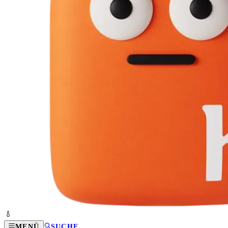
MENÜ
SUCHE