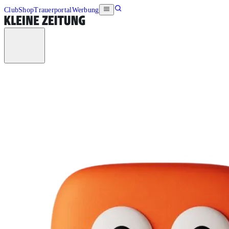
Club
Shop
Trauerportal
Werbung