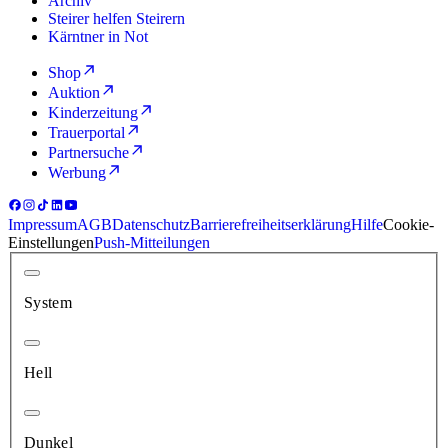
Archiv
Steirer helfen Steirern
Kärntner in Not
Shop
Auktion
Kinderzeitung
Trauerportal
Partnersuche
Werbung
Impressum
AGB
Datenschutz
Barrierefreiheitserklärung
Hilfe
Cookie-
Einstellungen
Push-Mitteilungen
System
Hell
Dunkel