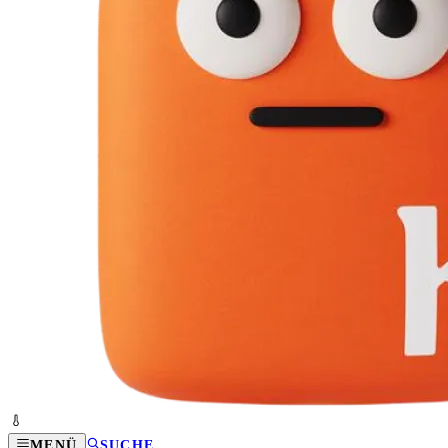
MENÜ
SUCHE