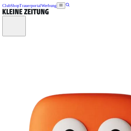
Club
Shop
Trauerportal
Werbung