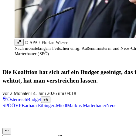
© APA / Florian Wieser
Nach monatelangem Feilschen einig: Außenministerin und Neos-Che
Marterbauer (SPÖ)
Die Koalition hat sich auf ein Budget geeinigt, das
wehtut, hat man verstreichen lassen.
vor 2 Monaten
14. Juni 2026 um 09:18
Österreich
Budget
+5
SPÖ
ÖVP
Barbara Eibinger-Miedl
Markus Marterbauer
Neos