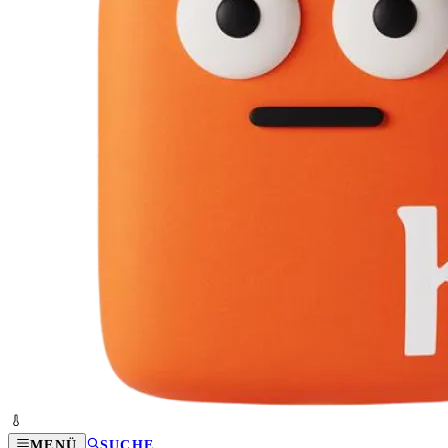
MENÜ
SUCHE