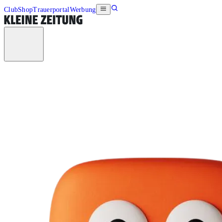
Club
Shop
Trauerportal
Werbung