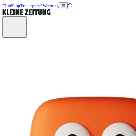
Club
Shop
Trauerportal
Werbung