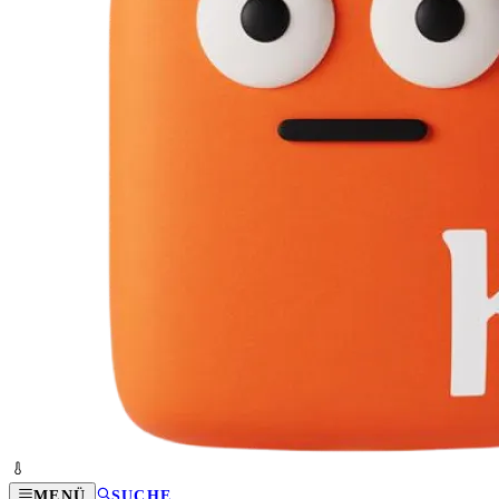
MENÜ
SUCHE