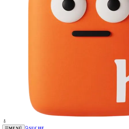
MENÜ
SUCHE