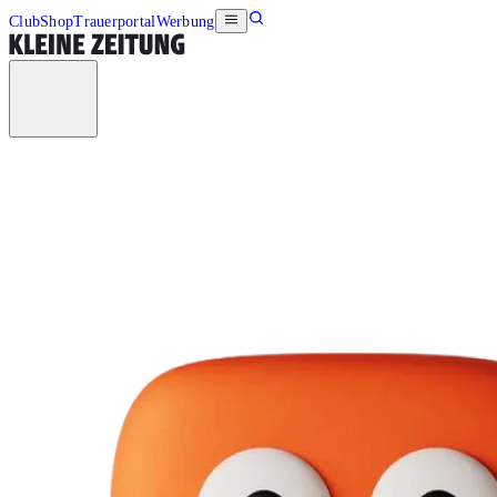
Club
Shop
Trauerportal
Werbung