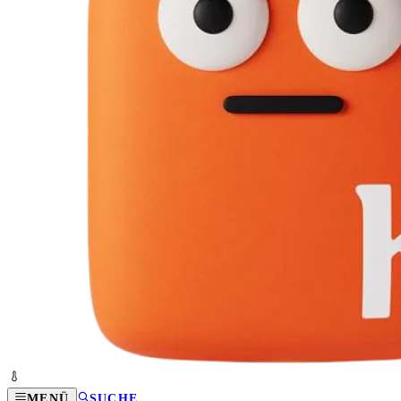
MENÜ
SUCHE