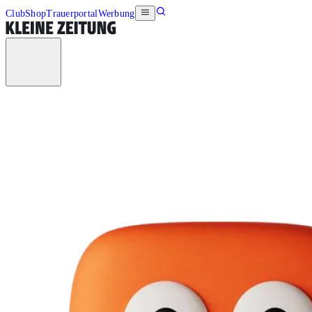
Club
Shop
Trauerportal
Werbung