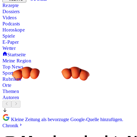
Rezepte
Dossiers
Videos
Podcasts
Horoskope
Spiele
E-Paper
Wetter
Startseite
Meine Region
Top News
Sport
Rubriken
Orte
Themen
Autoren
Kleine Zeitung als bevorzugte Google-Quelle hinzufügen.
Chronik