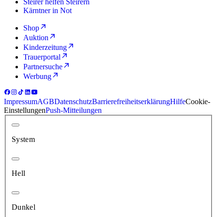
Steirer helfen Steirern
Kärntner in Not
Shop
Auktion
Kinderzeitung
Trauerportal
Partnersuche
Werbung
Impressum
AGB
Datenschutz
Barrierefreiheitserklärung
Hilfe
Cookie-
Einstellungen
Push-Mitteilungen
System
Hell
Dunkel