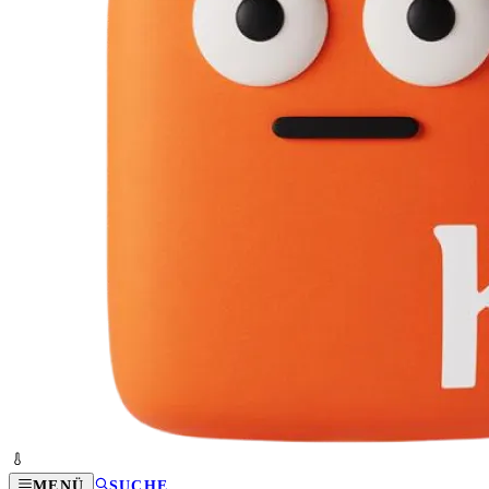
MENÜ
SUCHE