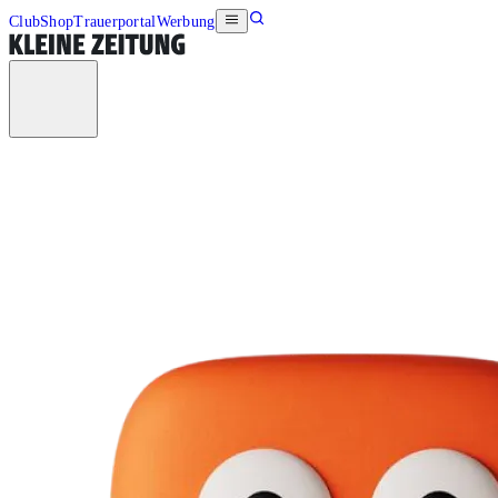
Club
Shop
Trauerportal
Werbung