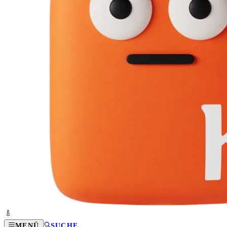
MENÜ
SUCHE