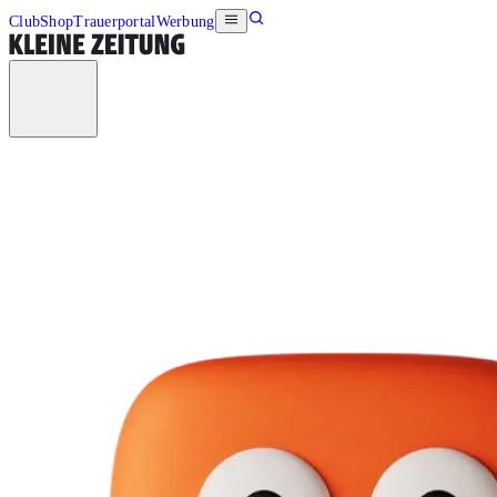
Club
Shop
Trauerportal
Werbung