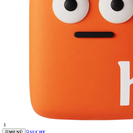
MENÜ
SUCHE