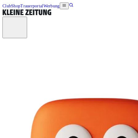
Club
Shop
Trauerportal
Werbung