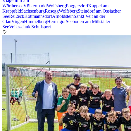
Klagenfurt am
Wörthersee
Völkermarkt
Wolfsberg
Poggersdorf
Kappel am
Krappfeld
Sachsenburg
Rosegg
Wolfsberg
Steindorf am Ossiacher
See
Reißeck
Köttmannsdorf
Arnoldstein
Sankt Veit an der
Glan
Virgen
Himmelberg
Hermagor
Seeboden am Millstätter
See
Volksschule
Schulsport