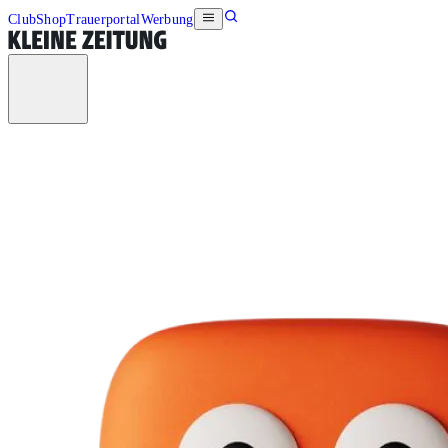
Club
Shop
Trauerportal
Werbung