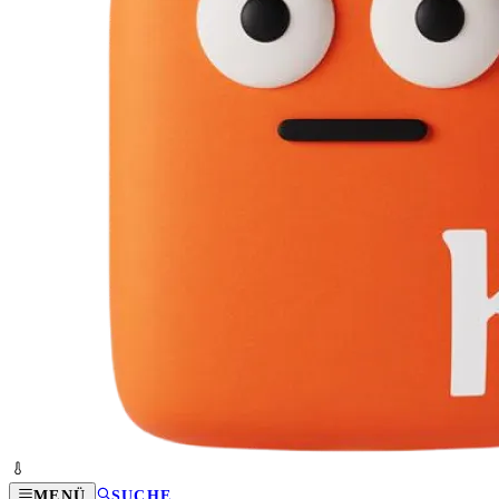
MENÜ
SUCHE