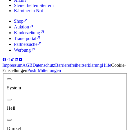
Archiv
Steirer helfen Steirern
Kärntner in Not
Shop
Auktion
Kinderzeitung
Trauerportal
Partnersuche
Werbung
Impressum
AGB
Datenschutz
Barrierefreiheitserklärung
Hilfe
Cookie-
Einstellungen
Push-Mitteilungen
System
Hell
Dunkel