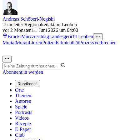
Andreas Schöberl-Negishi
Teamleiter Regionalredaktion Leoben
vor 2 Monaten
11. Juni 2026 um 04:00
Bruck-Mürzzuschlag
Landesgericht Leoben
+7
Murtal
Murau
Liezen
Polizei
Kriminalität
Prozess
Verbrechen
Abonnent:in werden
Rubriken
Orte
Themen
Autoren
Spiele
Podcasts
Videos
Rezepte
E-Paper
Club