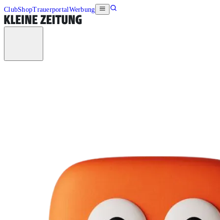
Club
Shop
Trauerportal
Werbung