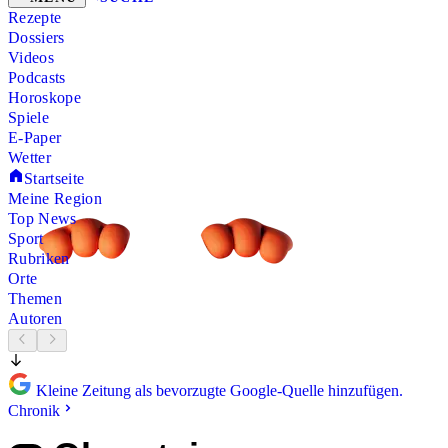
Rezepte
Dossiers
Videos
Podcasts
Horoskope
Spiele
E-Paper
Wetter
Startseite
Meine Region
Top News
Sport
Rubriken
Orte
Themen
Autoren
Kleine Zeitung als bevorzugte Google-Quelle hinzufügen.
Chronik