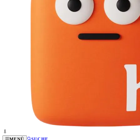
MENÜ
SUCHE