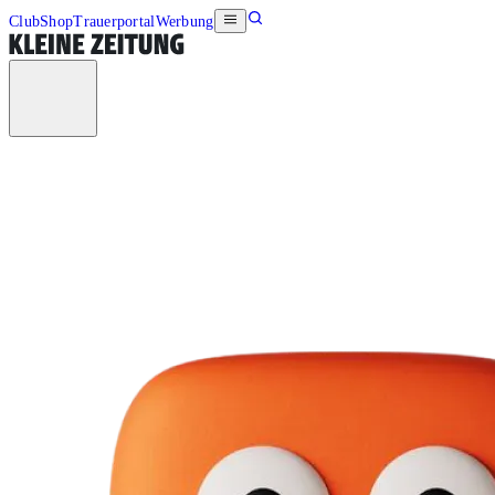
Club
Shop
Trauerportal
Werbung