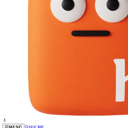
MENÜ
SUCHE