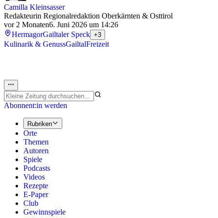
Camilla Kleinsasser
Redakteurin Regionalredaktion Oberkärnten & Osttirol
vor 2 Monaten
6. Juni 2026 um 14:26
Hermagor
Gailtaler Speck
+3
Kulinarik & Genuss
Gailtal
Freizeit
Abonnent:in werden
Rubriken
Orte
Themen
Autoren
Spiele
Podcasts
Videos
Rezepte
E-Paper
Club
Gewinnspiele