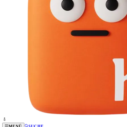
MENÜ
SUCHE