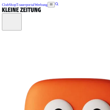
Club
Shop
Trauerportal
Werbung