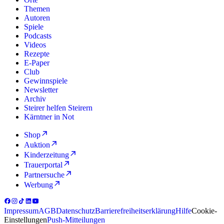
Themen
Autoren
Spiele
Podcasts
Videos
Rezepte
E-Paper
Club
Gewinnspiele
Newsletter
Archiv
Steirer helfen Steirern
Kärntner in Not
Shop
Auktion
Kinderzeitung
Trauerportal
Partnersuche
Werbung
Impressum
AGB
Datenschutz
Barrierefreiheitserklärung
Hilfe
Cookie-
Einstellungen
Push-Mitteilungen