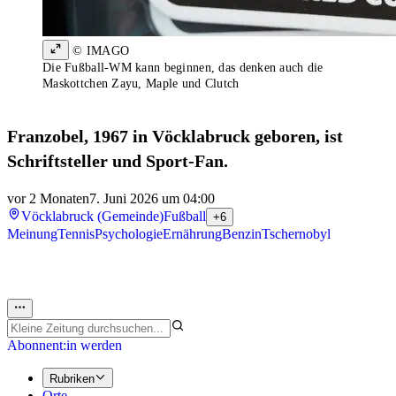
© IMAGO
Die Fußball-WM kann beginnen, das denken auch die
Maskottchen Zayu, Maple und Clutch
Franzobel, 1967 in Vöcklabruck geboren, ist
Schriftsteller und Sport-Fan.
vor 2 Monaten
7. Juni 2026 um 04:00
Vöcklabruck (Gemeinde)
Fußball
+6
Meinung
Tennis
Psychologie
Ernährung
Benzin
Tschernobyl
Abonnent:in werden
Rubriken
Orte