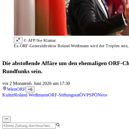
© AFP/Joe Klamar
Ex-ORF-Generaldirektor Roland Weißmann wird der Tropfen sein, d
Die abstoßende Affäre um den ehemaligen ORF-Chef
Rundfunks sein.
vor 2 Monaten
6. Juni 2026 um 17:30
Wien
ORF
+6
Kultur
Roland Weißmann
ORF-Stiftungsrat
ÖVP
SPÖ
Neos