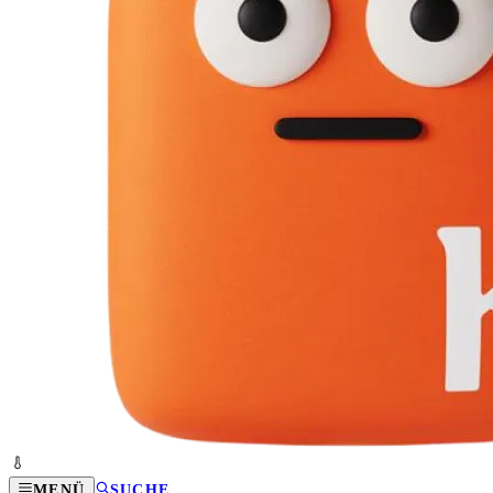
MENÜ
SUCHE