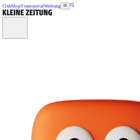
Club
Shop
Trauerportal
Werbung