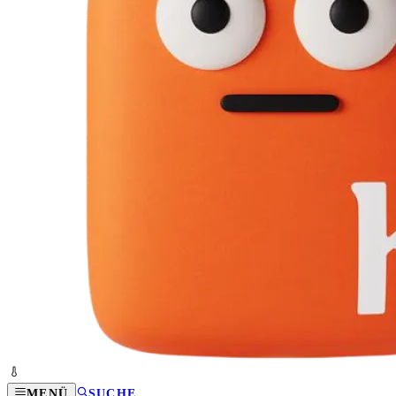
MENÜ
SUCHE