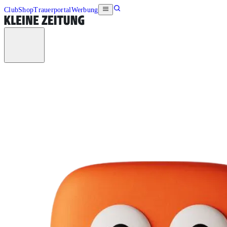
Club
Shop
Trauerportal
Werbung