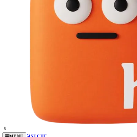
MENÜ
SUCHE