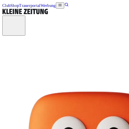
Club
Shop
Trauerportal
Werbung