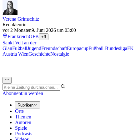
Verena Grimschitz
Redakteurin
vor 2 Monaten
9. Juni 2026 um 03:00
Frankreich
ÖFB
+9
Sankt Veit an der
Glan
Fußball
Jugend
Freundschaft
Europacup
Fußball-Bundesliga
FK
Austria Wien
Geschichte
Nostalgie
Abonnent:in werden
Rubriken
Orte
Themen
Autoren
Spiele
Podcasts
Videos