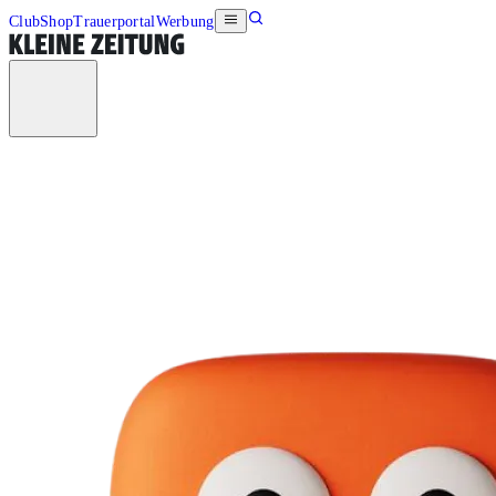
Club
Shop
Trauerportal
Werbung