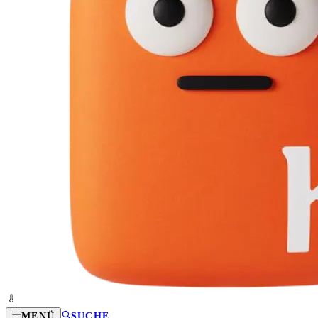
MENÜ
SUCHE