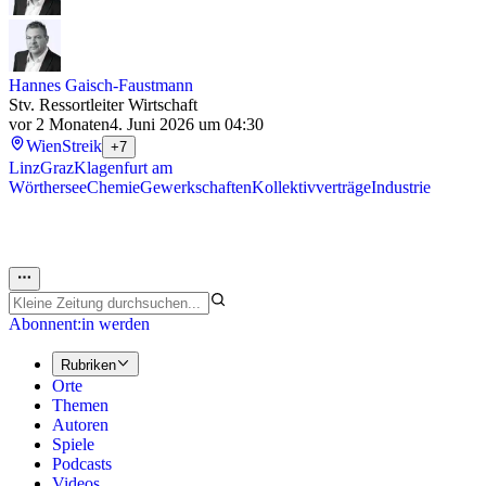
Hannes Gaisch-Faustmann
Stv. Ressortleiter Wirtschaft
vor 2 Monaten
4. Juni 2026 um 04:30
Wien
Streik
+7
Linz
Graz
Klagenfurt am
Wörthersee
Chemie
Gewerkschaften
Kollektivverträge
Industrie
Abonnent:in werden
Rubriken
Orte
Themen
Autoren
Spiele
Podcasts
Videos