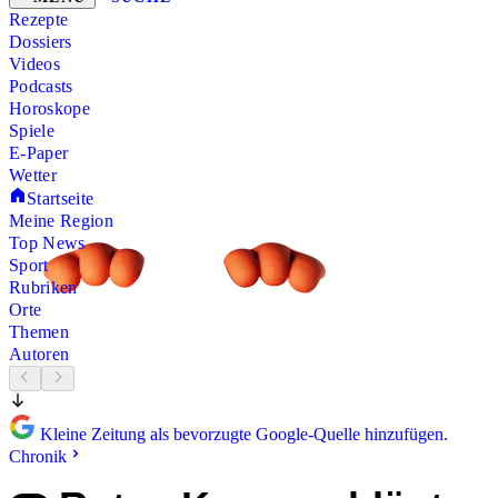
Rezepte
Dossiers
Videos
Podcasts
Horoskope
Spiele
E-Paper
Wetter
Startseite
Meine Region
Top News
Sport
Rubriken
Orte
Themen
Autoren
Kleine Zeitung als bevorzugte Google-Quelle hinzufügen.
Chronik