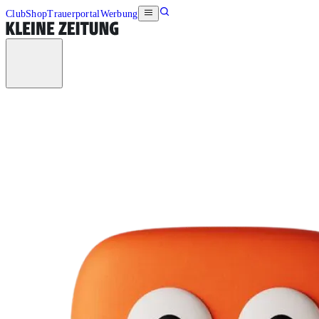
Club
Shop
Trauerportal
Werbung