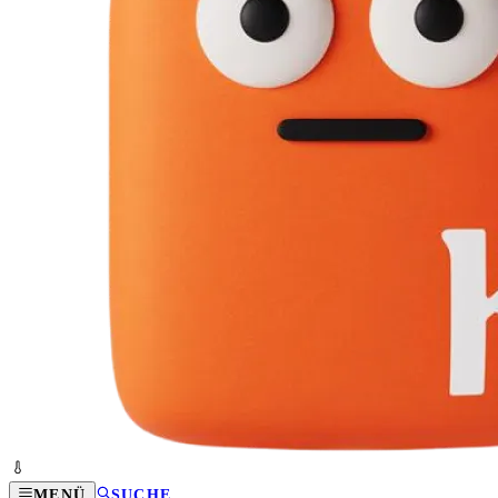
MENÜ
SUCHE