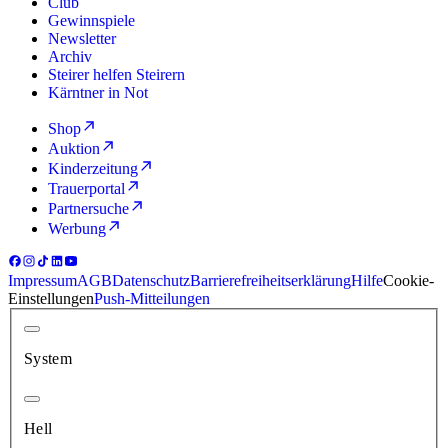
Club
Gewinnspiele
Newsletter
Archiv
Steirer helfen Steirern
Kärntner in Not
Shop
Auktion
Kinderzeitung
Trauerportal
Partnersuche
Werbung
Impressum
AGB
Datenschutz
Barrierefreiheitserklärung
Hilfe
Cookie-
Einstellungen
Push-Mitteilungen
System
Hell