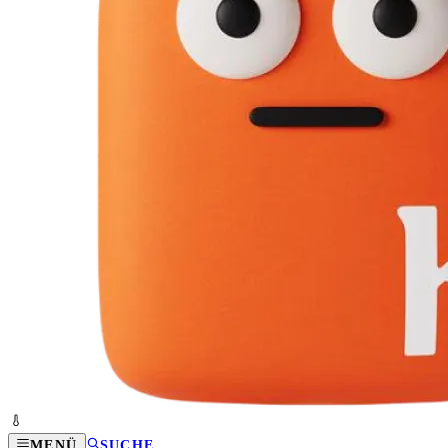
MENÜ
SUCHE