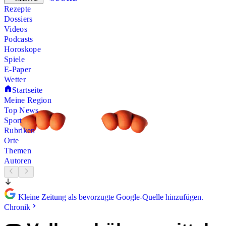
Rezepte
Dossiers
Videos
Podcasts
Horoskope
Spiele
E-Paper
Wetter
Startseite
Meine Region
Top News
Sport
Rubriken
Orte
Themen
Autoren
Kleine Zeitung als bevorzugte Google-Quelle hinzufügen.
Chronik