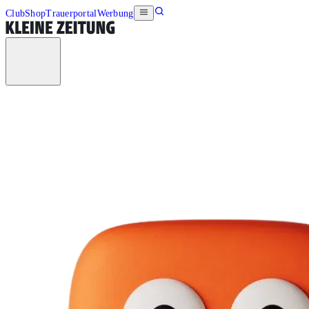
Club
Shop
Trauerportal
Werbung