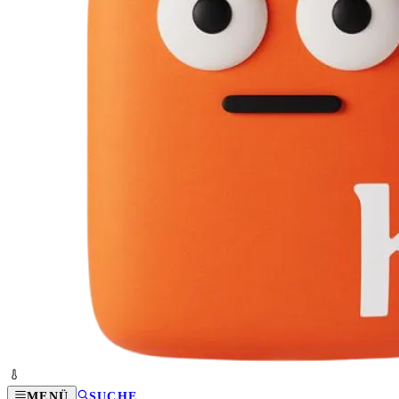
MENÜ
SUCHE