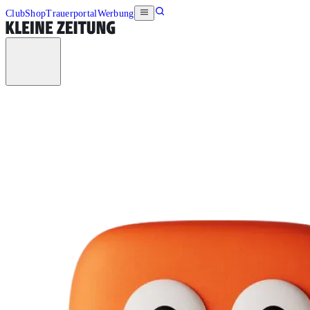
Club
Shop
Trauerportal
Werbung