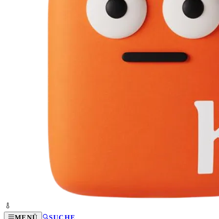
MENÜ
SUCHE