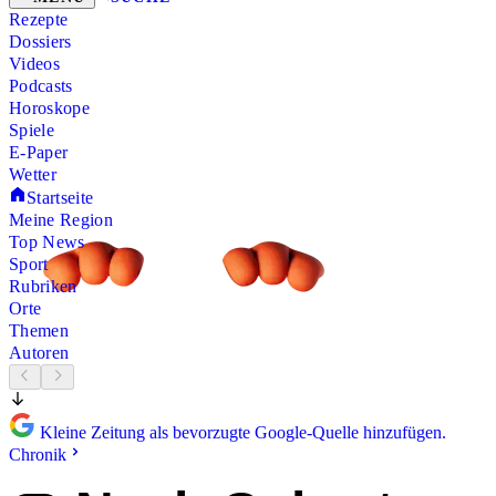
Rezepte
Dossiers
Videos
Podcasts
Horoskope
Spiele
E-Paper
Wetter
Startseite
Meine Region
Top News
Sport
Rubriken
Orte
Themen
Autoren
Kleine Zeitung als bevorzugte Google-Quelle hinzufügen.
Chronik