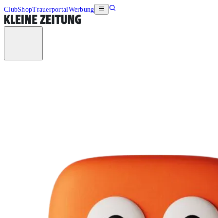
Club
Shop
Trauerportal
Werbung