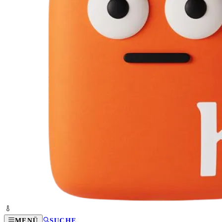
MENÜ
SUCHE