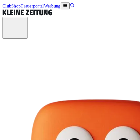
Club
Shop
Trauerportal
Werbung