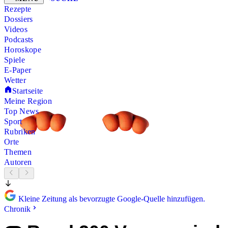
Rezepte
Dossiers
Videos
Podcasts
Horoskope
Spiele
E-Paper
Wetter
Startseite
Meine Region
Top News
Sport
Rubriken
Orte
Themen
Autoren
Kleine Zeitung als bevorzugte Google-Quelle hinzufügen.
Chronik