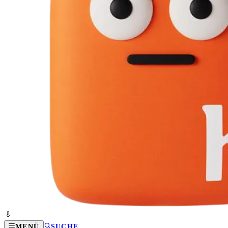
MENÜ
SUCHE