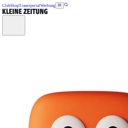
Club
Shop
Trauerportal
Werbung