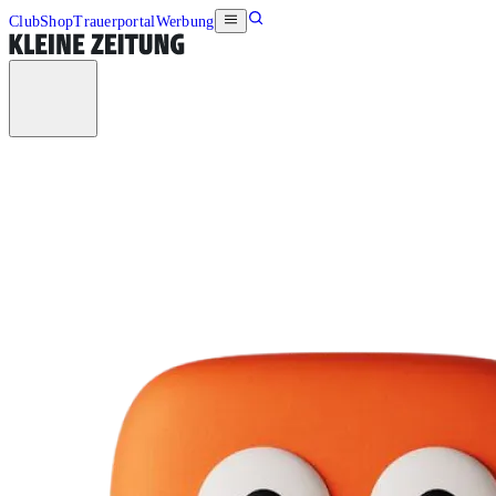
Club
Shop
Trauerportal
Werbung