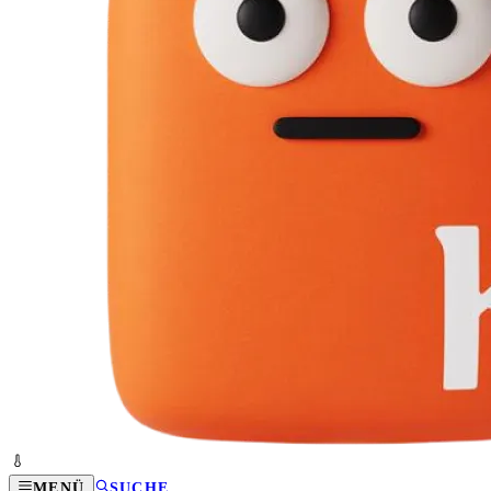
MENÜ
SUCHE