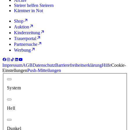
Archiv
Steirer helfen Steirern
Kärntner in Not
Shop
Auktion
Kinderzeitung
Trauerportal
Partnersuche
Werbung
Impressum
AGB
Datenschutz
Barrierefreiheitserklärung
Hilfe
Cookie-
Einstellungen
Push-Mitteilungen
System
Hell
Dunkel