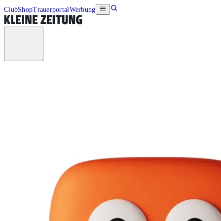
Club
Shop
Trauerportal
Werbung