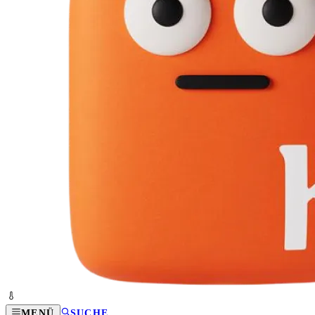
MENÜ
SUCHE