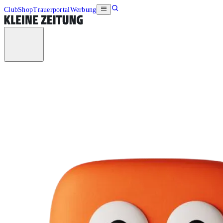
Club
Shop
Trauerportal
Werbung