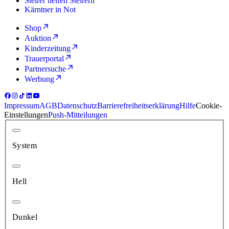
Steirer helfen Steirern
Kärntner in Not
Shop
Auktion
Kinderzeitung
Trauerportal
Partnersuche
Werbung
Impressum
AGB
Datenschutz
Barrierefreiheitserklärung
Hilfe
Cookie-
Einstellungen
Push-Mitteilungen
System
Hell
Dunkel