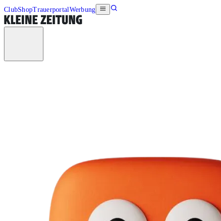
Club
Shop
Trauerportal
Werbung