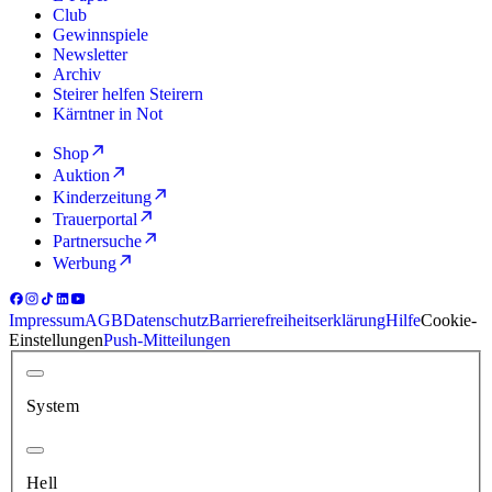
Club
Gewinnspiele
Newsletter
Archiv
Steirer helfen Steirern
Kärntner in Not
Shop
Auktion
Kinderzeitung
Trauerportal
Partnersuche
Werbung
Impressum
AGB
Datenschutz
Barrierefreiheitserklärung
Hilfe
Cookie-
Einstellungen
Push-Mitteilungen
System
Hell