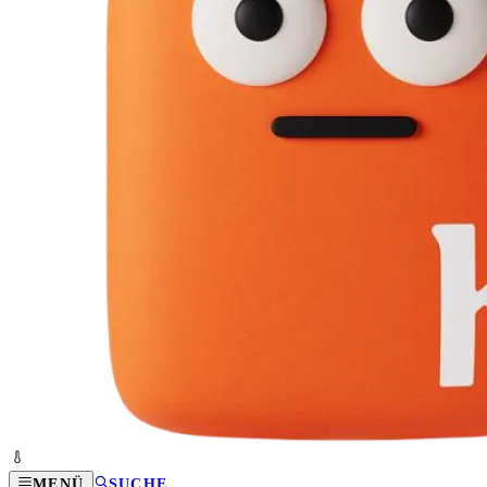
MENÜ
SUCHE