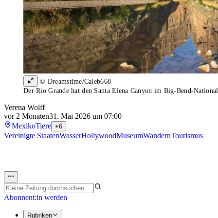
© Dreamstime/Caleb668
Der Rio Grande hat den Santa Elena Canyon im Big-Bend-Nationa
Verena Wolff
vor 2 Monaten
31. Mai 2026 um 07:00
Mexiko
Tiere
+6
Vereinigte Staaten
Wasser
Hollywood
Museum
Wandern
Tourismus
Abonnent:in werden
Rubriken