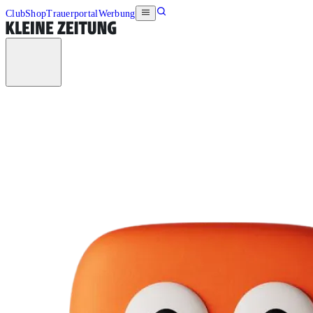
Club
Shop
Trauerportal
Werbung