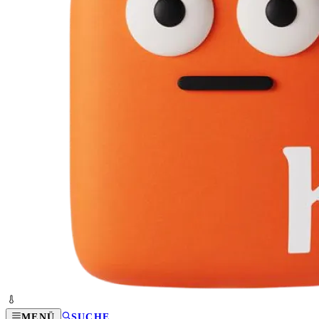
MENÜ
SUCHE