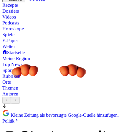
Rezepte
Dossiers
Videos
Podcasts
Horoskope
Spiele
E-Paper
Wetter
Startseite
Meine Region
Top News
Sport
Rubriken
Orte
Themen
Autoren
Kleine Zeitung als bevorzugte Google-Quelle hinzufügen.
Politik