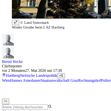
© Land Steiermark
Wieder Unruhe beim LAZ Hartberg
Bernd Hecke
Chefreporter
vor 2 Monaten
27. Mai 2026 um 17:30
Hartberg
Steirische Landespolitik
+5
Wien
Hannes Amesbauer
Staatsanwaltschaft Graz
Rechnungshof
Polize