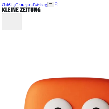
Club
Shop
Trauerportal
Werbung