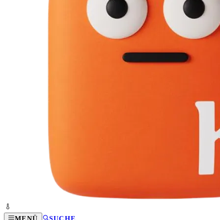
MENÜ
SUCHE