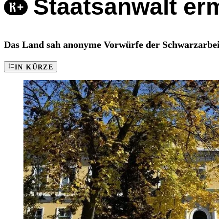
Staatsanwalt erm
Das Land sah anonyme Vorwürfe der Schwarzarbeit 
IN KÜRZE