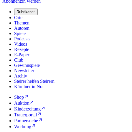
Abonnent:in werden
Rubriken
Orte
Themen
Autoren
Spiele
Podcasts
Videos
Rezepte
E-Paper
Club
Gewinnspiele
Newsletter
Archiv
Steirer helfen Steirern
Kärntner in Not
Shop
Auktion
Kinderzeitung
Trauerportal
Partnersuche
Werbung