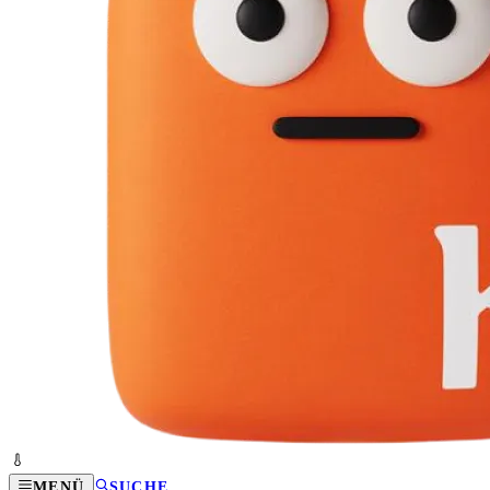
MENÜ
SUCHE