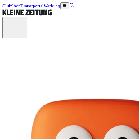
Club
Shop
Trauerportal
Werbung