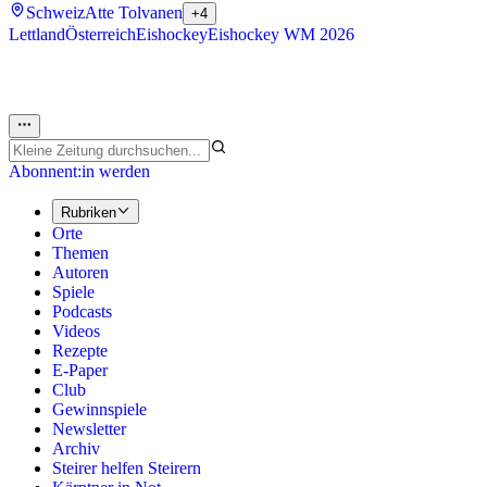
Schweiz
Atte Tolvanen
+4
Lettland
Österreich
Eishockey
Eishockey WM 2026
Abonnent:in werden
Rubriken
Orte
Themen
Autoren
Spiele
Podcasts
Videos
Rezepte
E-Paper
Club
Gewinnspiele
Newsletter
Archiv
Steirer helfen Steirern