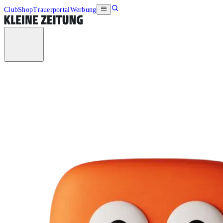
Club
Shop
Trauerportal
Werbung