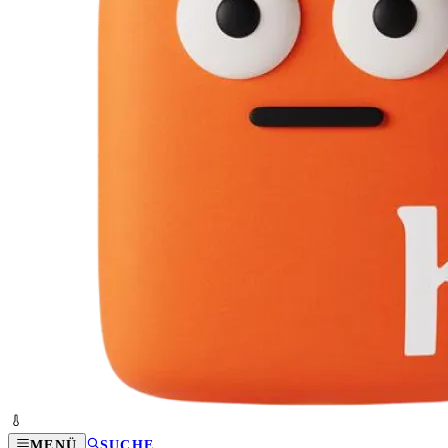
MENÜ
SUCHE