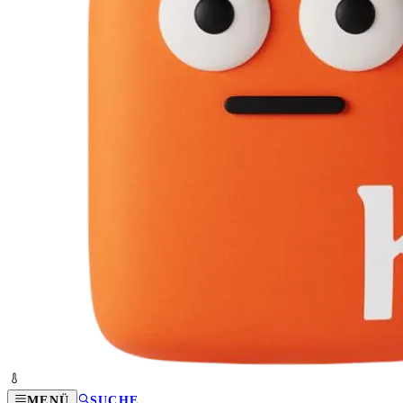
MENÜ
SUCHE