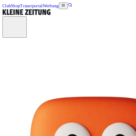
Club
Shop
Trauerportal
Werbung