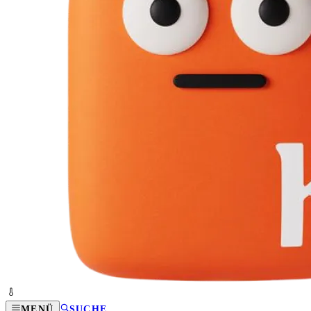
MENÜ
SUCHE