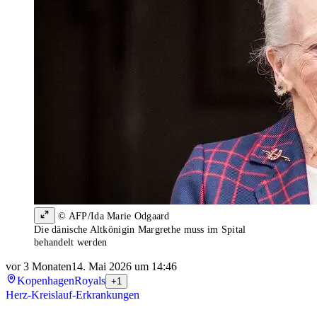
© AFP/Ida Marie Odgaard
Die dänische Altkönigin Margrethe muss im Spital
behandelt werden
vor 3 Monaten
14. Mai 2026 um 14:46
Kopenhagen
Royals
+1
Herz-Kreislauf-Erkrankungen