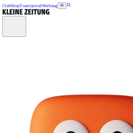
Club
Shop
Trauerportal
Werbung