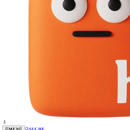
MENÜ
SUCHE