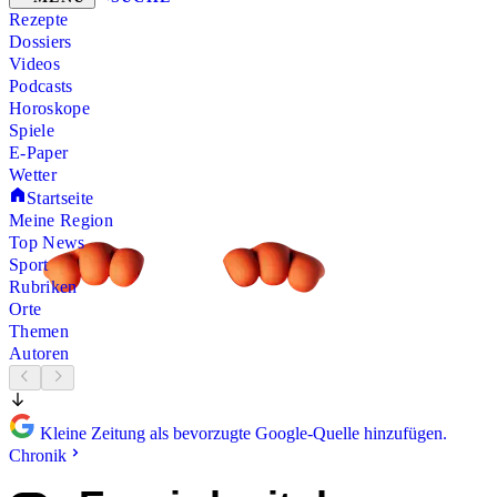
Rezepte
Dossiers
Videos
Podcasts
Horoskope
Spiele
E-Paper
Wetter
Startseite
Meine Region
Top News
Sport
Rubriken
Orte
Themen
Autoren
Kleine Zeitung als bevorzugte Google-Quelle hinzufügen.
Chronik