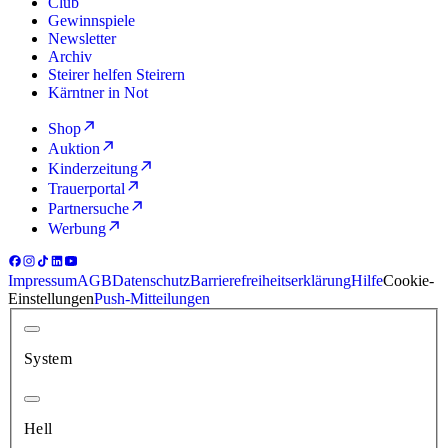
Club
Gewinnspiele
Newsletter
Archiv
Steirer helfen Steirern
Kärntner in Not
Shop
Auktion
Kinderzeitung
Trauerportal
Partnersuche
Werbung
Impressum
AGB
Datenschutz
Barrierefreiheitserklärung
Hilfe
Cookie-
Einstellungen
Push-Mitteilungen
System
Hell