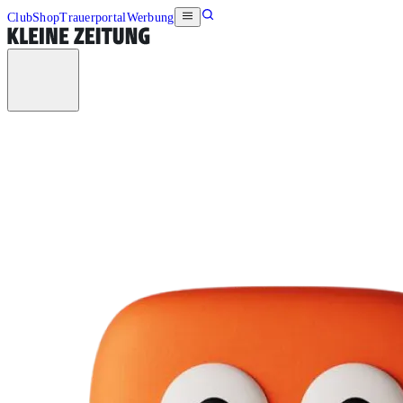
Club
Shop
Trauerportal
Werbung