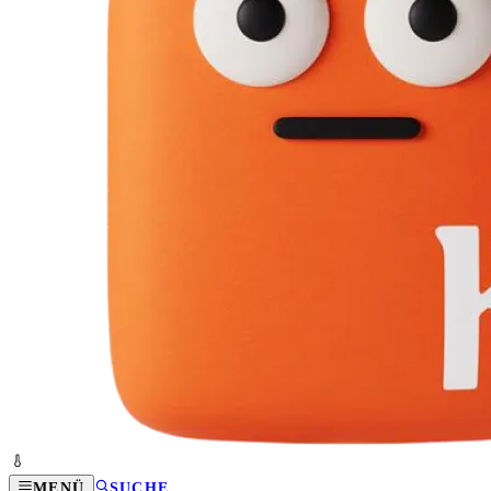
MENÜ
SUCHE