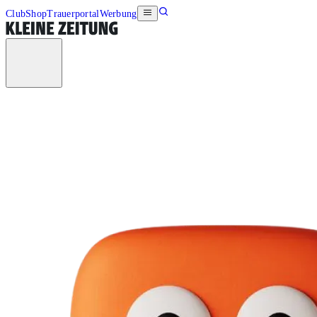
Club
Shop
Trauerportal
Werbung