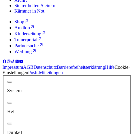
Archiv
Steirer helfen Steirern
Kärntner in Not
Shop
Auktion
Kinderzeitung
Trauerportal
Partnersuche
Werbung
Impressum
AGB
Datenschutz
Barrierefreiheitserklärung
Hilfe
Cookie-
Einstellungen
Push-Mitteilungen
System
Hell
Dunkel