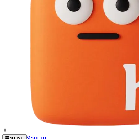
MENÜ
SUCHE