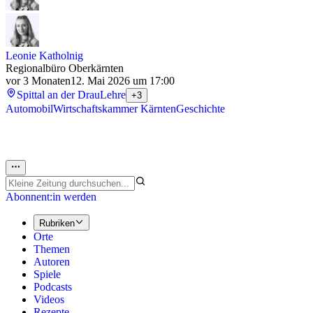
Leonie Katholnig
Regionalbüro Oberkärnten
vor 3 Monaten
12. Mai 2026 um 17:00
Spittal an der Drau
Lehre
+3
Automobil
Wirtschaftskammer Kärnten
Geschichte
Abonnent:in werden
Rubriken
Orte
Themen
Autoren
Spiele
Podcasts
Videos
Rezepte