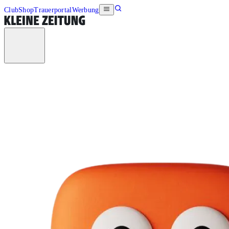
Club
Shop
Trauerportal
Werbung