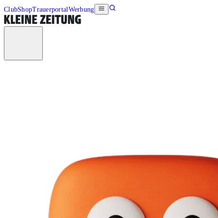
Club
Shop
Trauerportal
Werbung