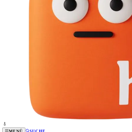
MENÜ
SUCHE