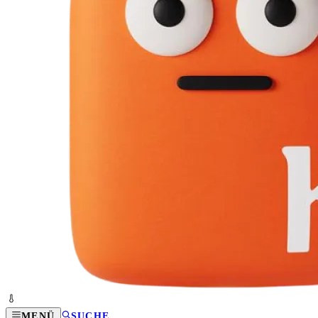
MENÜ
SUCHE