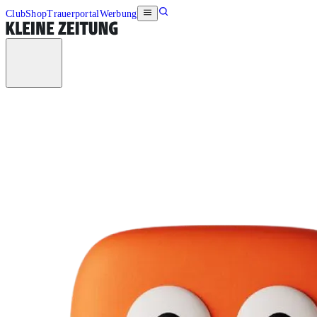
Club
Shop
Trauerportal
Werbung