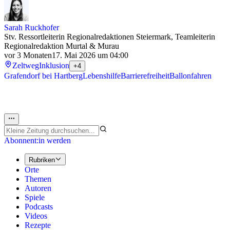
Sarah Ruckhofer
Stv. Ressortleiterin Regionalredaktionen Steiermark, Teamleiterin
Regionalredaktion Murtal & Murau
vor 3 Monaten
17. Mai 2026 um 04:00
Zeltweg
Inklusion
+4
Grafendorf bei Hartberg
Lebenshilfe
Barrierefreiheit
Ballonfahren
Abonnent:in werden
Rubriken
Orte
Themen
Autoren
Spiele
Podcasts
Videos
Rezepte